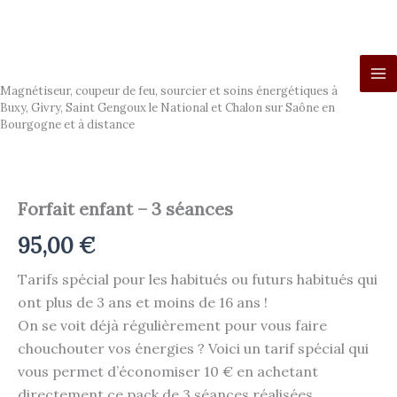
Aller
au
contenu
Ludo Magnétiseur
Magnétiseur, coupeur de feu, sourcier et soins énergétiques à
Buxy, Givry, Saint Gengoux le National et Chalon sur Saône en
Bourgogne et à distance
Forfait enfant – 3 séances
95,00
€
Tarifs spécial pour les habitués ou futurs habitués qui
ont plus de 3 ans et moins de 16 ans !
On se voit déjà régulièrement pour vous faire
chouchouter vos énergies ? Voici un tarif spécial qui
vous permet d’économiser 10 € en achetant
directement ce pack de 3 séances réalisées