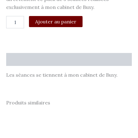
exclusivement à mon cabinet de Buxy.
quantité
Ajouter au panier
de
Forfait
enfant
-
3
séances
Description
Les séances se tiennent à mon cabinet de Buxy.
Produits similaires